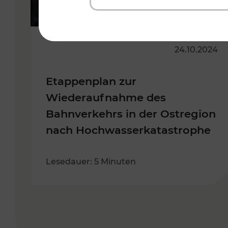
24.10.2024
Etappenplan zur
Wiederaufnahme des
Bahnverkehrs in der Ostregion
nach Hochwasserkatastrophe
Lesedauer: 5 Minuten