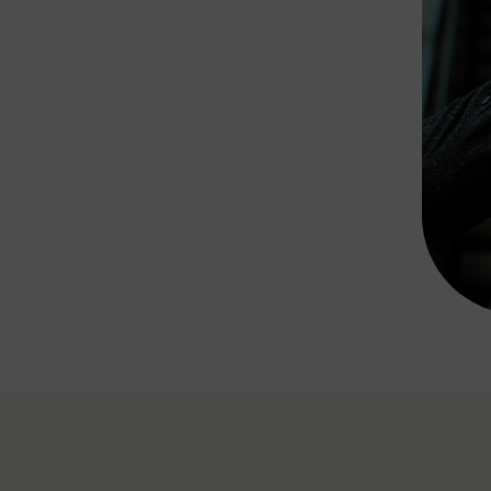
Rad AnachB App
transformatorin
ike+Ride
eBusse in der Region
e
ENE STELLEN
Smart Pannonia
Low-Carb-Mobility
Clean Mobility
ELDUNGEN
CHNEN
DOMINO
MUST
auto.Ready
BEFAHRBAR