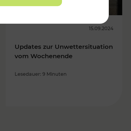
15.09.2024
Updates zur Unwettersituation
vom Wochenende
Lesedauer: 9 Minuten
s