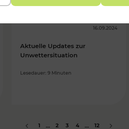
16.09.2024
Aktuelle Updates zur
Unwettersituation
Lesedauer: 9 Minuten
1
2
3
4
12
...
...
Zurück
Nächste