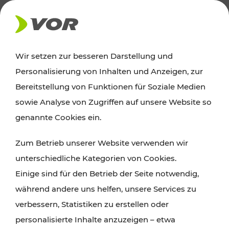
AKTUELLES
Wir setzen zur besseren Darstellung und
Personalisierung von Inhalten und Anzeigen, zur
News
Bereitstellung von Funktionen für Soziale Medien
sowie Analyse von Zugriffen auf unsere Website so
Alle wichtigen Meldungen zu Fahrplanänderungen,
genannte Cookies ein.
Verkehrsmeldungen oder aktuellen Projekten
Zum Betrieb unserer Website verwenden wir
finden Sie hier im Überblick.
unterschiedliche Kategorien von Cookies.
Einige sind für den Betrieb der Seite notwendig,
während andere uns helfen, unsere Services zu
verbessern, Statistiken zu erstellen oder
personalisierte Inhalte anzuzeigen – etwa