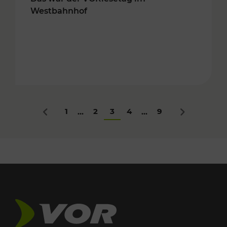
Westbahnhof
1
2
3
4
9
...
...
Zurück
Nächstes