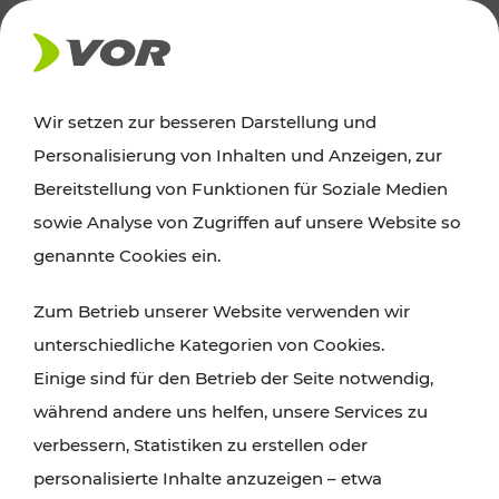
AKTUELLES
Wir setzen zur besseren Darstellung und
Personalisierung von Inhalten und Anzeigen, zur
News
Bereitstellung von Funktionen für Soziale Medien
sowie Analyse von Zugriffen auf unsere Website so
Alle wichtigen Meldungen zu Fahrplanänderungen,
genannte Cookies ein.
Verkehrsmeldungen oder aktuellen Projekten
Zum Betrieb unserer Website verwenden wir
finden Sie hier im Überblick.
unterschiedliche Kategorien von Cookies.
Einige sind für den Betrieb der Seite notwendig,
während andere uns helfen, unsere Services zu
verbessern, Statistiken zu erstellen oder
personalisierte Inhalte anzuzeigen – etwa