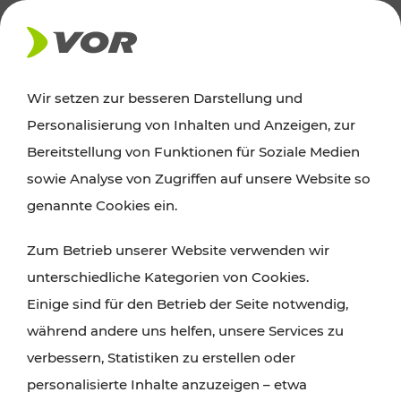
AKTUELLES
Wir setzen zur besseren Darstellung und
Personalisierung von Inhalten und Anzeigen, zur
News
Bereitstellung von Funktionen für Soziale Medien
sowie Analyse von Zugriffen auf unsere Website so
Alle wichtigen Meldungen zu Fahrplanänderungen,
genannte Cookies ein.
Verkehrsmeldungen oder aktuellen Projekten
Zum Betrieb unserer Website verwenden wir
finden Sie hier im Überblick.
unterschiedliche Kategorien von Cookies.
Einige sind für den Betrieb der Seite notwendig,
während andere uns helfen, unsere Services zu
verbessern, Statistiken zu erstellen oder
personalisierte Inhalte anzuzeigen – etwa