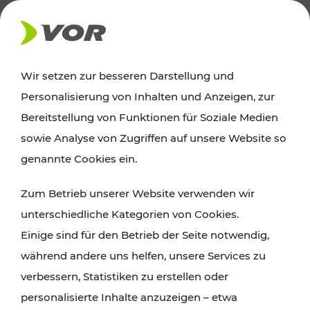
AKTUELLES
Wir setzen zur besseren Darstellung und
Personalisierung von Inhalten und Anzeigen, zur
News
Bereitstellung von Funktionen für Soziale Medien
sowie Analyse von Zugriffen auf unsere Website so
Alle wichtigen Meldungen zu Fahrplanänderungen,
genannte Cookies ein.
Verkehrsmeldungen oder aktuellen Projekten
Zum Betrieb unserer Website verwenden wir
finden Sie hier im Überblick.
unterschiedliche Kategorien von Cookies.
Einige sind für den Betrieb der Seite notwendig,
während andere uns helfen, unsere Services zu
verbessern, Statistiken zu erstellen oder
personalisierte Inhalte anzuzeigen – etwa