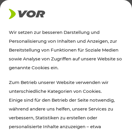
AKTUELLES
Wir setzen zur besseren Darstellung und
Personalisierung von Inhalten und Anzeigen, zur
News
Bereitstellung von Funktionen für Soziale Medien
sowie Analyse von Zugriffen auf unsere Website so
Alle wichtigen Meldungen zu Fahrplanänderungen,
genannte Cookies ein.
Verkehrsmeldungen oder aktuellen Projekten
Zum Betrieb unserer Website verwenden wir
finden Sie hier im Überblick.
unterschiedliche Kategorien von Cookies.
Einige sind für den Betrieb der Seite notwendig,
während andere uns helfen, unsere Services zu
verbessern, Statistiken zu erstellen oder
personalisierte Inhalte anzuzeigen – etwa