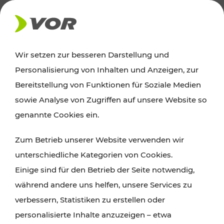
AKTUELLES
Wir setzen zur besseren Darstellung und
Personalisierung von Inhalten und Anzeigen, zur
News
Bereitstellung von Funktionen für Soziale Medien
sowie Analyse von Zugriffen auf unsere Website so
Alle wichtigen Meldungen zu Fahrplanänderungen,
genannte Cookies ein.
Verkehrsmeldungen oder aktuellen Projekten
Zum Betrieb unserer Website verwenden wir
finden Sie hier im Überblick.
unterschiedliche Kategorien von Cookies.
Einige sind für den Betrieb der Seite notwendig,
während andere uns helfen, unsere Services zu
verbessern, Statistiken zu erstellen oder
personalisierte Inhalte anzuzeigen – etwa