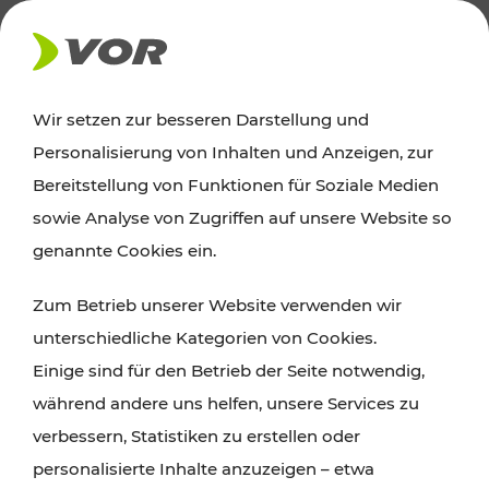
AKTUELLES
Wir setzen zur besseren Darstellung und
Personalisierung von Inhalten und Anzeigen, zur
News
Bereitstellung von Funktionen für Soziale Medien
sowie Analyse von Zugriffen auf unsere Website so
Alle wichtigen Meldungen zu Fahrplanänderungen,
genannte Cookies ein.
Verkehrsmeldungen oder aktuellen Projekten
Zum Betrieb unserer Website verwenden wir
finden Sie hier im Überblick.
unterschiedliche Kategorien von Cookies.
Einige sind für den Betrieb der Seite notwendig,
während andere uns helfen, unsere Services zu
verbessern, Statistiken zu erstellen oder
personalisierte Inhalte anzuzeigen – etwa