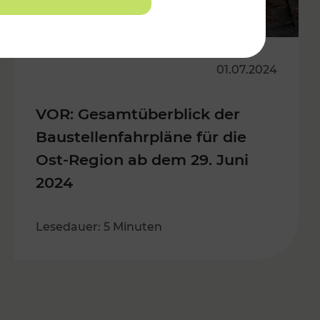
01.07.2024
VOR: Gesamtüberblick der
Baustellenfahrpläne für die
Ost-Region ab dem 29. Juni
2024
Lesedauer: 5 Minuten
s