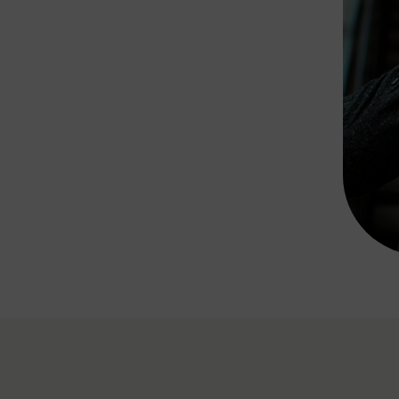
Rad AnachB App
transformatorin
ike+Ride
eBusse in der Region
e
ENE STELLEN
Smart Pannonia
Low-Carb-Mobility
Clean Mobility
ELDUNGEN
CHNEN
DOMINO
MUST
auto.Ready
BEFAHRBAR