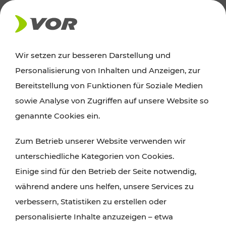
AKTUELLES
Wir setzen zur besseren Darstellung und
Personalisierung von Inhalten und Anzeigen, zur
News
Bereitstellung von Funktionen für Soziale Medien
sowie Analyse von Zugriffen auf unsere Website so
Alle wichtigen Meldungen zu Fahrplanänderungen,
genannte Cookies ein.
Verkehrsmeldungen oder aktuellen Projekten
Zum Betrieb unserer Website verwenden wir
finden Sie hier im Überblick.
unterschiedliche Kategorien von Cookies.
Einige sind für den Betrieb der Seite notwendig,
während andere uns helfen, unsere Services zu
verbessern, Statistiken zu erstellen oder
personalisierte Inhalte anzuzeigen – etwa