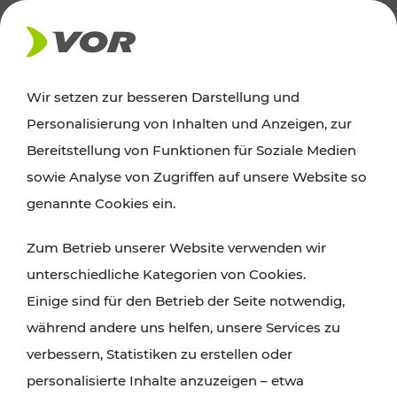
AKTUELLES
Wir setzen zur besseren Darstellung und
Personalisierung von Inhalten und Anzeigen, zur
News
Bereitstellung von Funktionen für Soziale Medien
sowie Analyse von Zugriffen auf unsere Website so
Alle wichtigen Meldungen zu Fahrplanänderungen,
genannte Cookies ein.
Verkehrsmeldungen oder aktuellen Projekten
Zum Betrieb unserer Website verwenden wir
finden Sie hier im Überblick.
unterschiedliche Kategorien von Cookies.
Einige sind für den Betrieb der Seite notwendig,
während andere uns helfen, unsere Services zu
verbessern, Statistiken zu erstellen oder
personalisierte Inhalte anzuzeigen – etwa