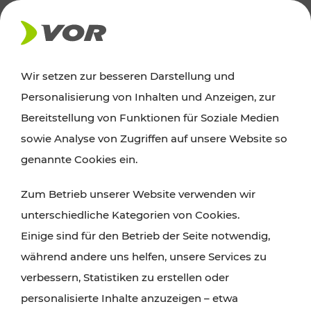
AKTUELLES
Wir setzen zur besseren Darstellung und
Personalisierung von Inhalten und Anzeigen, zur
News
Bereitstellung von Funktionen für Soziale Medien
sowie Analyse von Zugriffen auf unsere Website so
Alle wichtigen Meldungen zu Fahrplanänderungen,
genannte Cookies ein.
Verkehrsmeldungen oder aktuellen Projekten
Zum Betrieb unserer Website verwenden wir
finden Sie hier im Überblick.
unterschiedliche Kategorien von Cookies.
Einige sind für den Betrieb der Seite notwendig,
während andere uns helfen, unsere Services zu
verbessern, Statistiken zu erstellen oder
personalisierte Inhalte anzuzeigen – etwa