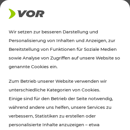
AKTUELLES
Wir setzen zur besseren Darstellung und
Personalisierung von Inhalten und Anzeigen, zur
News
Bereitstellung von Funktionen für Soziale Medien
sowie Analyse von Zugriffen auf unsere Website so
Alle wichtigen Meldungen zu Fahrplanänderungen,
genannte Cookies ein.
Verkehrsmeldungen oder aktuellen Projekten
Zum Betrieb unserer Website verwenden wir
finden Sie hier im Überblick.
unterschiedliche Kategorien von Cookies.
Einige sind für den Betrieb der Seite notwendig,
während andere uns helfen, unsere Services zu
verbessern, Statistiken zu erstellen oder
personalisierte Inhalte anzuzeigen – etwa