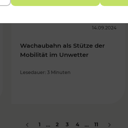
14.09.2024
Wachaubahn als Stütze der
Mobilität im Unwetter
Lesedauer: 3 Minuten
1
2
3
4
11
...
...
Zurück
Nächste