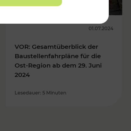
01.07.2024
VOR: Gesamtüberblick der
Baustellenfahrpläne für die
Ost-Region ab dem 29. Juni
2024
Lesedauer: 5 Minuten
s