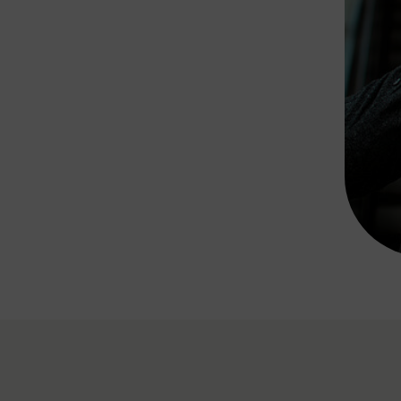
Rad AnachB App
transformatorin
ike+Ride
eBusse in der Region
e
ENE STELLEN
Smart Pannonia
Low-Carb-Mobility
Clean Mobility
ELDUNGEN
CHNEN
DOMINO
MUST
auto.Ready
BEFAHRBAR