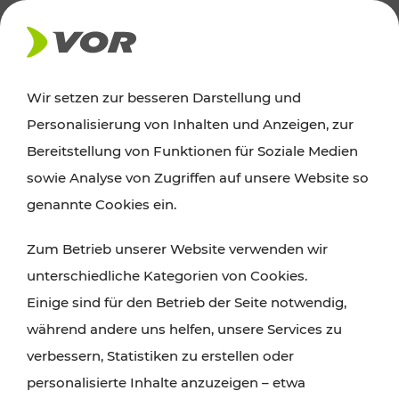
AKTUELLES
Wir setzen zur besseren Darstellung und
Personalisierung von Inhalten und Anzeigen, zur
News
Bereitstellung von Funktionen für Soziale Medien
sowie Analyse von Zugriffen auf unsere Website so
Alle wichtigen Meldungen zu Fahrplanänderungen,
genannte Cookies ein.
Verkehrsmeldungen oder aktuellen Projekten
Zum Betrieb unserer Website verwenden wir
finden Sie hier im Überblick.
unterschiedliche Kategorien von Cookies.
Einige sind für den Betrieb der Seite notwendig,
während andere uns helfen, unsere Services zu
verbessern, Statistiken zu erstellen oder
personalisierte Inhalte anzuzeigen – etwa