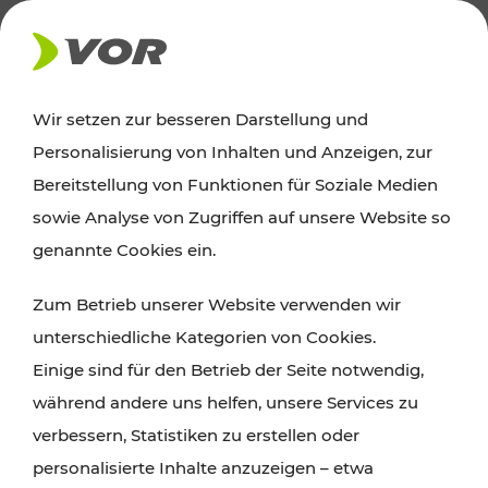
AKTUELLES
Wir setzen zur besseren Darstellung und
Personalisierung von Inhalten und Anzeigen, zur
News
Bereitstellung von Funktionen für Soziale Medien
sowie Analyse von Zugriffen auf unsere Website so
Alle wichtigen Meldungen zu Fahrplanänderungen,
genannte Cookies ein.
Verkehrsmeldungen oder aktuellen Projekten
Zum Betrieb unserer Website verwenden wir
finden Sie hier im Überblick.
unterschiedliche Kategorien von Cookies.
Einige sind für den Betrieb der Seite notwendig,
während andere uns helfen, unsere Services zu
verbessern, Statistiken zu erstellen oder
personalisierte Inhalte anzuzeigen – etwa