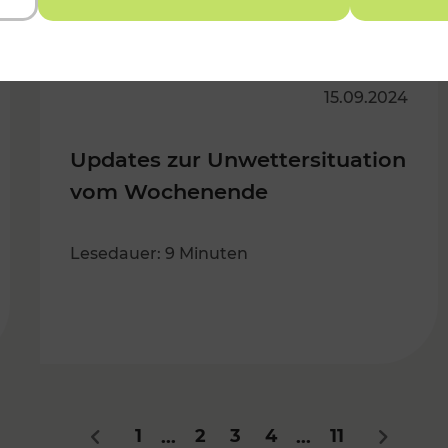
15.09.2024
Updates zur Unwettersituation
vom Wochenende
Lesedauer: 9 Minuten
1
2
3
4
11
...
...
Zurück
Nächste