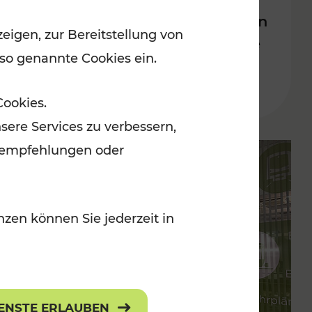
Bahnverkehrs in der Ostregion
eigen, zur Bereitstellung von
nach Hochwasserkatastrophe
 so genannte Cookies ein.
Lesedauer: 5 Minuten
Cookies.
sere Services zu verbessern,
lanempfehlungen oder
zen können Sie jederzeit in
IENSTE ERLAUBEN