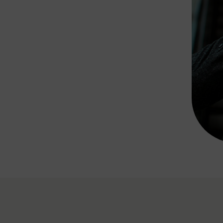
Rad AnachB App
transformatorin
ike+Ride
eBusse in der Region
e
ENE STELLEN
Smart Pannonia
Low-Carb-Mobility
Clean Mobility
ELDUNGEN
CHNEN
DOMINO
MUST
auto.Ready
BEFAHRBAR