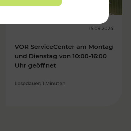
15.09.2024
VOR ServiceCenter am Montag
und Dienstag von 10:00-16:00
Uhr geöffnet
Lesedauer: 1 Minuten
s