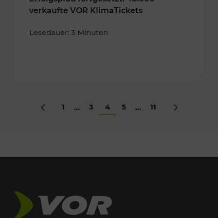
verkaufte VOR KlimaTickets
Lesedauer: 3 Minuten
1
3
4
5
11
...
...
Zurück
Nächstes