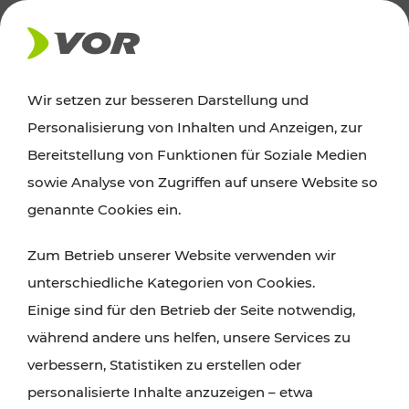
AKTUELLES
Wir setzen zur besseren Darstellung und
Personalisierung von Inhalten und Anzeigen, zur
News
Bereitstellung von Funktionen für Soziale Medien
sowie Analyse von Zugriffen auf unsere Website so
Alle wichtigen Meldungen zu Fahrplanänderungen,
genannte Cookies ein.
Verkehrsmeldungen oder aktuellen Projekten
Zum Betrieb unserer Website verwenden wir
finden Sie hier im Überblick.
unterschiedliche Kategorien von Cookies.
Einige sind für den Betrieb der Seite notwendig,
während andere uns helfen, unsere Services zu
verbessern, Statistiken zu erstellen oder
personalisierte Inhalte anzuzeigen – etwa