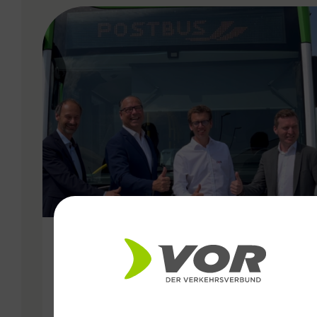
VERGABE
12.06.2024
VOR goes electric