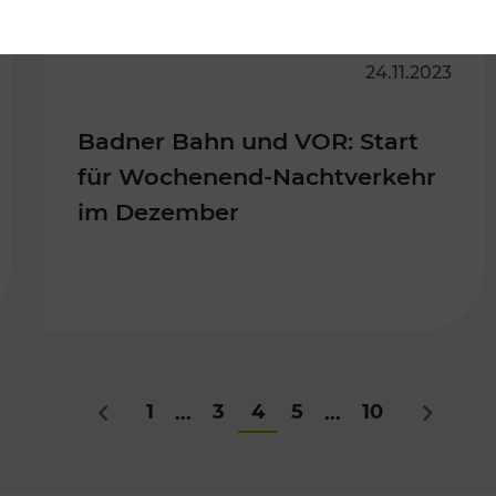
24.11.2023
Badner Bahn und VOR: Start
für Wochenend-Nachtverkehr
im Dezember
1
3
4
5
10
...
...
Zurück
Nächste