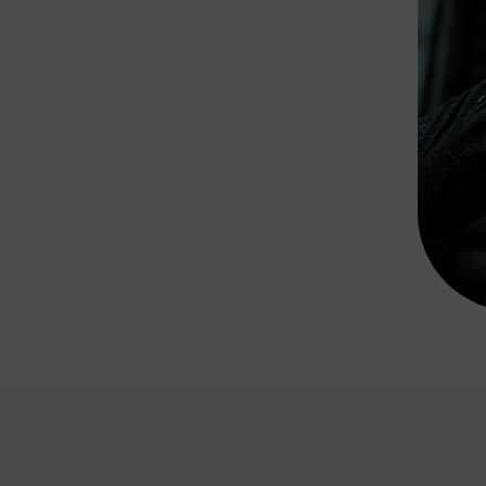
Rad AnachB App
transformatorin
ike+Ride
eBusse in der Region
e
ENE STELLEN
Smart Pannonia
Low-Carb-Mobility
Clean Mobility
ELDUNGEN
CHNEN
DOMINO
MUST
auto.Ready
BEFAHRBAR