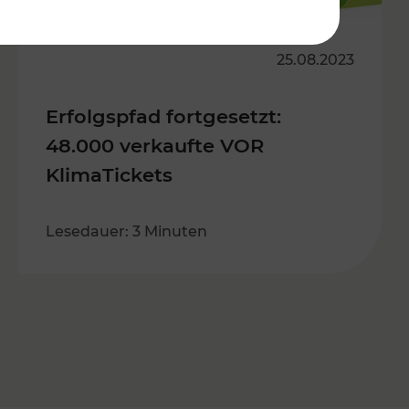
25.08.2023
Erfolgspfad fortgesetzt:
48.000 verkaufte VOR
KlimaTickets
Lesedauer: 3 Minuten
s