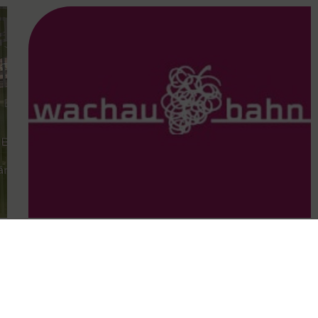
FAMOUS
14.09.2024
Wachaubahn als Stütze der
Mobilität im Unwetter