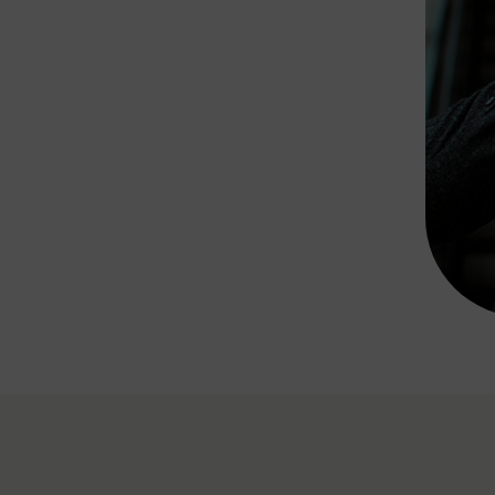
Rad AnachB App
transformatorin
ike+Ride
eBusse in der Region
e
ENE STELLEN
Smart Pannonia
Low-Carb-Mobility
Clean Mobility
ELDUNGEN
CHNEN
DOMINO
MUST
auto.Ready
BEFAHRBAR