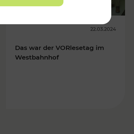
22.03.2024
Das war der VORlesetag im
Westbahnhof
s