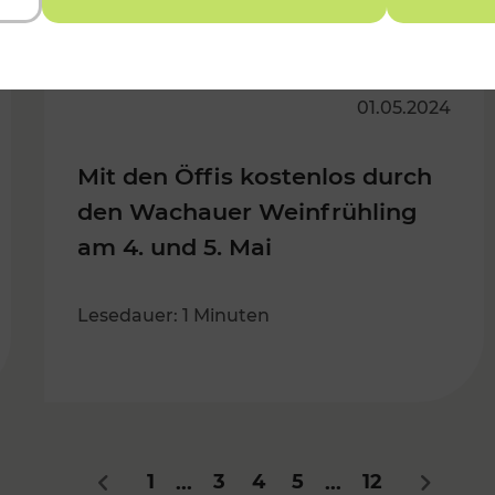
01.05.2024
Mit den Öffis kostenlos durch
den Wachauer Weinfrühling
am 4. und 5. Mai
Lesedauer: 1 Minuten
1
3
4
5
12
...
...
Zurück
Nächste