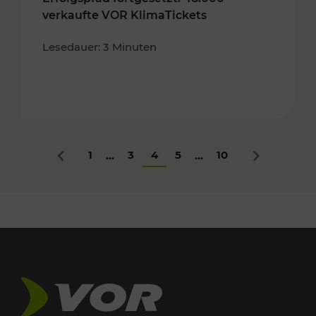
verkaufte VOR KlimaTickets
Lesedauer: 3 Minuten
1
3
4
5
10
...
...
Zurück
Nächstes