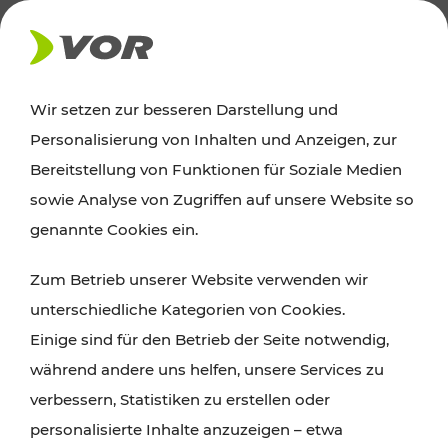
AKTUELLES
Wir setzen zur besseren Darstellung und
Personalisierung von Inhalten und Anzeigen, zur
News
Bereitstellung von Funktionen für Soziale Medien
sowie Analyse von Zugriffen auf unsere Website so
Alle wichtigen Meldungen zu Fahrplanänderungen,
genannte Cookies ein.
Verkehrsmeldungen oder aktuellen Projekten
Zum Betrieb unserer Website verwenden wir
finden Sie hier im Überblick.
unterschiedliche Kategorien von Cookies.
Einige sind für den Betrieb der Seite notwendig,
während andere uns helfen, unsere Services zu
verbessern, Statistiken zu erstellen oder
personalisierte Inhalte anzuzeigen – etwa