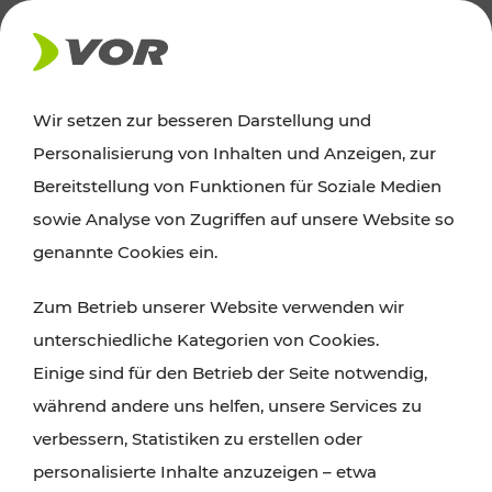
AKTUELLES
Wir setzen zur besseren Darstellung und
Personalisierung von Inhalten und Anzeigen, zur
News
Bereitstellung von Funktionen für Soziale Medien
sowie Analyse von Zugriffen auf unsere Website so
Alle wichtigen Meldungen zu Fahrplanänderungen,
genannte Cookies ein.
Verkehrsmeldungen oder aktuellen Projekten
Zum Betrieb unserer Website verwenden wir
finden Sie hier im Überblick.
unterschiedliche Kategorien von Cookies.
Einige sind für den Betrieb der Seite notwendig,
während andere uns helfen, unsere Services zu
verbessern, Statistiken zu erstellen oder
personalisierte Inhalte anzuzeigen – etwa