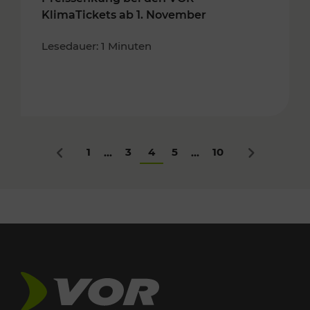
KlimaTickets ab 1. November
Lesedauer: 1 Minuten
1
3
4
5
10
...
...
Zurück
Nächstes