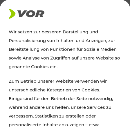
AKTUELLES
Wir setzen zur besseren Darstellung und
Personalisierung von Inhalten und Anzeigen, zur
News
Bereitstellung von Funktionen für Soziale Medien
sowie Analyse von Zugriffen auf unsere Website so
Alle wichtigen Meldungen zu Fahrplanänderungen,
genannte Cookies ein.
Verkehrsmeldungen oder aktuellen Projekten
Zum Betrieb unserer Website verwenden wir
finden Sie hier im Überblick.
unterschiedliche Kategorien von Cookies.
Einige sind für den Betrieb der Seite notwendig,
während andere uns helfen, unsere Services zu
verbessern, Statistiken zu erstellen oder
personalisierte Inhalte anzuzeigen – etwa