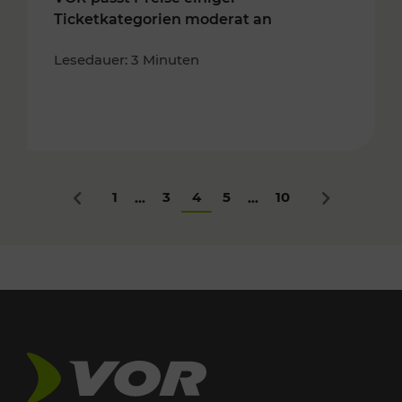
Ticketkategorien moderat an
Lesedauer: 3 Minuten
1
3
4
5
10
...
...
Zurück
Nächstes