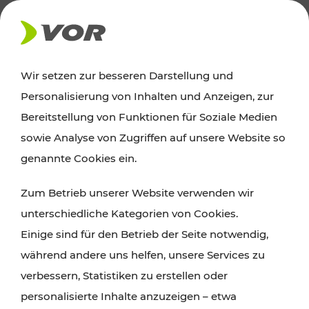
AKTUELLES
Wir setzen zur besseren Darstellung und
Personalisierung von Inhalten und Anzeigen, zur
News
Bereitstellung von Funktionen für Soziale Medien
sowie Analyse von Zugriffen auf unsere Website so
Alle wichtigen Meldungen zu Fahrplanänderungen,
genannte Cookies ein.
Verkehrsmeldungen oder aktuellen Projekten
Zum Betrieb unserer Website verwenden wir
finden Sie hier im Überblick.
unterschiedliche Kategorien von Cookies.
Einige sind für den Betrieb der Seite notwendig,
während andere uns helfen, unsere Services zu
verbessern, Statistiken zu erstellen oder
personalisierte Inhalte anzuzeigen – etwa