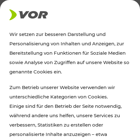
AKTUELLES
Wir setzen zur besseren Darstellung und
Personalisierung von Inhalten und Anzeigen, zur
News
Bereitstellung von Funktionen für Soziale Medien
sowie Analyse von Zugriffen auf unsere Website so
Alle wichtigen Meldungen zu Fahrplanänderungen,
genannte Cookies ein.
Verkehrsmeldungen oder aktuellen Projekten
Zum Betrieb unserer Website verwenden wir
finden Sie hier im Überblick.
unterschiedliche Kategorien von Cookies.
Einige sind für den Betrieb der Seite notwendig,
während andere uns helfen, unsere Services zu
verbessern, Statistiken zu erstellen oder
personalisierte Inhalte anzuzeigen – etwa