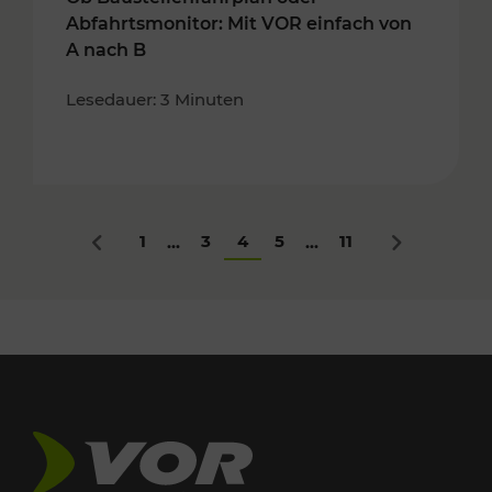
Abfahrtsmonitor: Mit VOR einfach von
A nach B
Lesedauer: 3 Minuten
1
3
4
5
11
...
...
Zurück
Nächstes