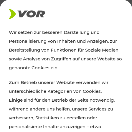
AKTUELLES
Wir setzen zur besseren Darstellung und
Personalisierung von Inhalten und Anzeigen, zur
News
Bereitstellung von Funktionen für Soziale Medien
sowie Analyse von Zugriffen auf unsere Website so
Alle wichtigen Meldungen zu Fahrplanänderungen,
genannte Cookies ein.
Verkehrsmeldungen oder aktuellen Projekten
Zum Betrieb unserer Website verwenden wir
finden Sie hier im Überblick.
unterschiedliche Kategorien von Cookies.
Einige sind für den Betrieb der Seite notwendig,
während andere uns helfen, unsere Services zu
verbessern, Statistiken zu erstellen oder
personalisierte Inhalte anzuzeigen – etwa