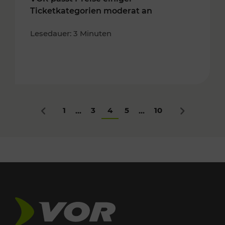
Ticketkategorien moderat an
Lesedauer: 3 Minuten
1
3
4
5
10
...
...
Zurück
Nächstes