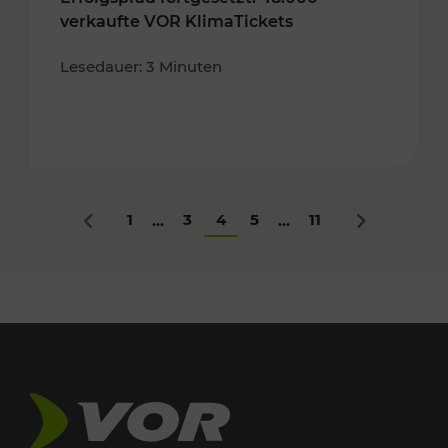
verkaufte VOR KlimaTickets
Lesedauer: 3 Minuten
1
3
4
5
11
...
...
Zurück
Nächstes