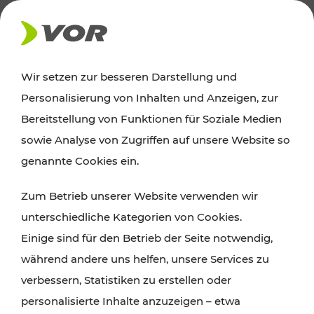
AKTUELLES
Wir setzen zur besseren Darstellung und
Personalisierung von Inhalten und Anzeigen, zur
News
Bereitstellung von Funktionen für Soziale Medien
sowie Analyse von Zugriffen auf unsere Website so
Alle wichtigen Meldungen zu Fahrplanänderungen,
genannte Cookies ein.
Verkehrsmeldungen oder aktuellen Projekten
Zum Betrieb unserer Website verwenden wir
finden Sie hier im Überblick.
unterschiedliche Kategorien von Cookies.
Einige sind für den Betrieb der Seite notwendig,
während andere uns helfen, unsere Services zu
verbessern, Statistiken zu erstellen oder
personalisierte Inhalte anzuzeigen – etwa