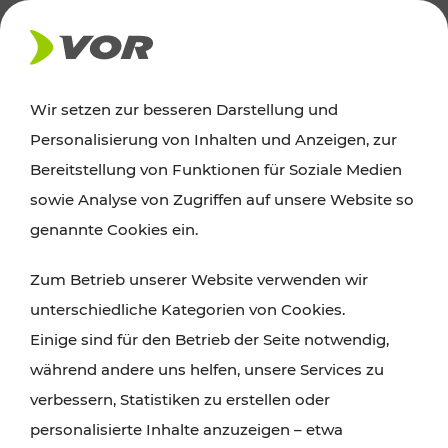
AKTUELLES
Wir setzen zur besseren Darstellung und
Personalisierung von Inhalten und Anzeigen, zur
News
Bereitstellung von Funktionen für Soziale Medien
sowie Analyse von Zugriffen auf unsere Website so
Alle wichtigen Meldungen zu Fahrplanänderungen,
genannte Cookies ein.
Verkehrsmeldungen oder aktuellen Projekten
Zum Betrieb unserer Website verwenden wir
finden Sie hier im Überblick.
unterschiedliche Kategorien von Cookies.
Einige sind für den Betrieb der Seite notwendig,
während andere uns helfen, unsere Services zu
verbessern, Statistiken zu erstellen oder
personalisierte Inhalte anzuzeigen – etwa