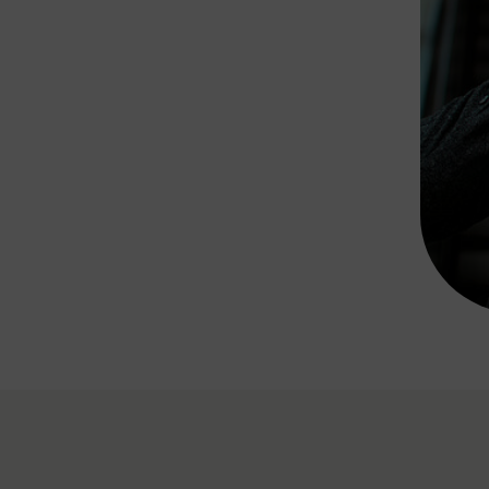
Rad AnachB App
transformatorin
ike+Ride
eBusse in der Region
e
ENE STELLEN
Smart Pannonia
Low-Carb-Mobility
Clean Mobility
ELDUNGEN
CHNEN
DOMINO
MUST
auto.Ready
BEFAHRBAR