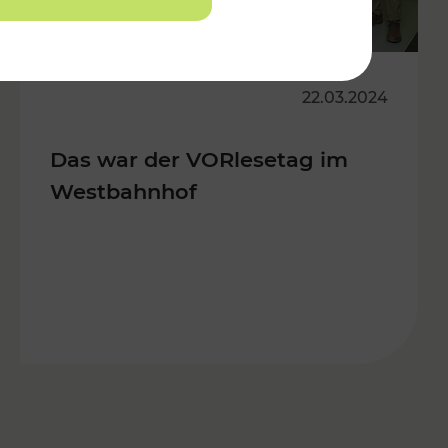
22.03.2024
Das war der VORlesetag im
Westbahnhof
s