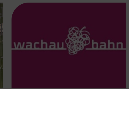
FAMOUS
14.09.2024
Wachaubahn als Stütze der
Mobilität im Unwetter