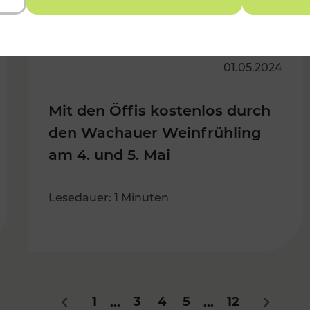
01.05.2024
Mit den Öffis kostenlos durch
den Wachauer Weinfrühling
am 4. und 5. Mai
Lesedauer: 1 Minuten
1
3
4
5
12
...
...
Zurück
Nächste