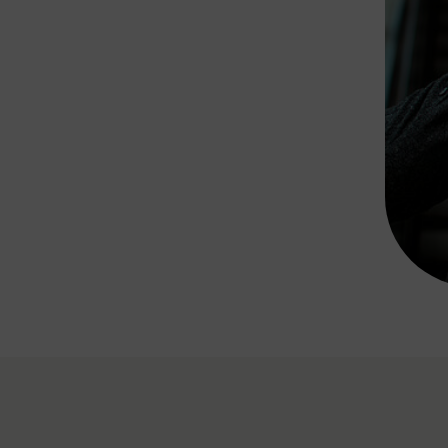
Rad AnachB App
transformatorin
ike+Ride
eBusse in der Region
e
ENE STELLEN
Smart Pannonia
Low-Carb-Mobility
Clean Mobility
ELDUNGEN
CHNEN
DOMINO
MUST
auto.Ready
BEFAHRBAR