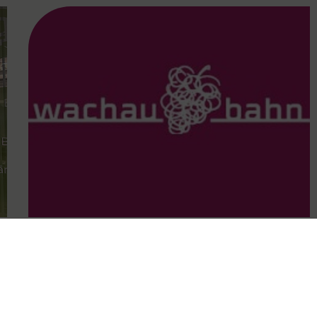
FAMOUS
14.09.2024
Wachaubahn als Stütze der
Mobilität im Unwetter