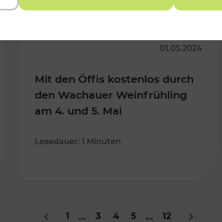
01.05.2024
Mit den Öffis kostenlos durch
den Wachauer Weinfrühling
am 4. und 5. Mai
Lesedauer: 1 Minuten
1
3
4
5
12
...
...
Zurück
Nächste