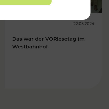
22.03.2024
Das war der VORlesetag im
Westbahnhof
s