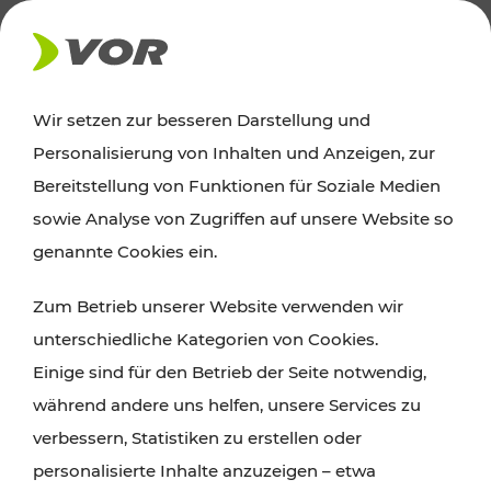
AKTUELLES
Wir setzen zur besseren Darstellung und
Personalisierung von Inhalten und Anzeigen, zur
News
Bereitstellung von Funktionen für Soziale Medien
sowie Analyse von Zugriffen auf unsere Website so
Alle wichtigen Meldungen zu Fahrplanänderungen,
genannte Cookies ein.
Verkehrsmeldungen oder aktuellen Projekten
Zum Betrieb unserer Website verwenden wir
finden Sie hier im Überblick.
unterschiedliche Kategorien von Cookies.
Einige sind für den Betrieb der Seite notwendig,
während andere uns helfen, unsere Services zu
verbessern, Statistiken zu erstellen oder
personalisierte Inhalte anzuzeigen – etwa