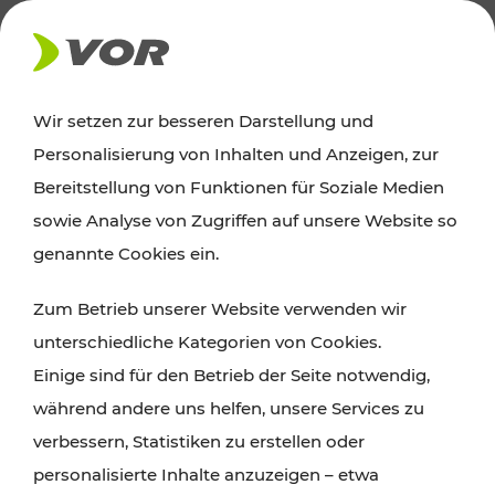
AKTUELLES
Wir setzen zur besseren Darstellung und
Personalisierung von Inhalten und Anzeigen, zur
News
Bereitstellung von Funktionen für Soziale Medien
sowie Analyse von Zugriffen auf unsere Website so
Alle wichtigen Meldungen zu Fahrplanänderungen,
genannte Cookies ein.
Verkehrsmeldungen oder aktuellen Projekten
Zum Betrieb unserer Website verwenden wir
finden Sie hier im Überblick.
unterschiedliche Kategorien von Cookies.
Einige sind für den Betrieb der Seite notwendig,
während andere uns helfen, unsere Services zu
verbessern, Statistiken zu erstellen oder
personalisierte Inhalte anzuzeigen – etwa