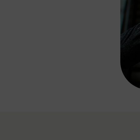
Rad AnachB App
transformatorin
ike+Ride
eBusse in der Region
e
ENE STELLEN
Smart Pannonia
Low-Carb-Mobility
Clean Mobility
ELDUNGEN
CHNEN
DOMINO
MUST
auto.Ready
BEFAHRBAR