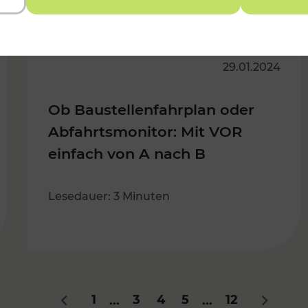
29.01.2024
Ob Baustellenfahrplan oder
Abfahrtsmonitor: Mit VOR
einfach von A nach B
Lesedauer: 3 Minuten
1
3
4
5
12
...
...
Zurück
Nächste