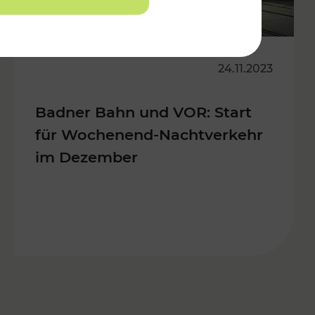
24.11.2023
Badner Bahn und VOR: Start
für Wochenend-Nachtverkehr
im Dezember
s