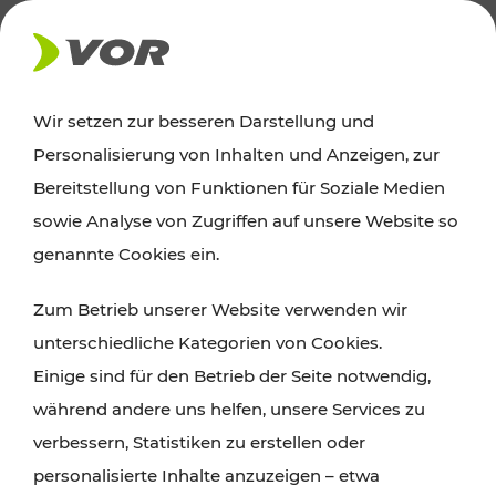
AKTUELLES
Wir setzen zur besseren Darstellung und
Personalisierung von Inhalten und Anzeigen, zur
News
Bereitstellung von Funktionen für Soziale Medien
sowie Analyse von Zugriffen auf unsere Website so
Alle wichtigen Meldungen zu Fahrplanänderungen,
genannte Cookies ein.
Verkehrsmeldungen oder aktuellen Projekten
Zum Betrieb unserer Website verwenden wir
finden Sie hier im Überblick.
unterschiedliche Kategorien von Cookies.
Einige sind für den Betrieb der Seite notwendig,
während andere uns helfen, unsere Services zu
verbessern, Statistiken zu erstellen oder
personalisierte Inhalte anzuzeigen – etwa