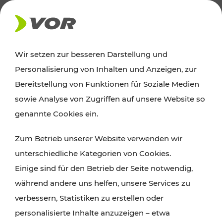
AKTUELLES
Wir setzen zur besseren Darstellung und
Personalisierung von Inhalten und Anzeigen, zur
News
Bereitstellung von Funktionen für Soziale Medien
sowie Analyse von Zugriffen auf unsere Website so
Alle wichtigen Meldungen zu Fahrplanänderungen,
genannte Cookies ein.
Verkehrsmeldungen oder aktuellen Projekten
Zum Betrieb unserer Website verwenden wir
finden Sie hier im Überblick.
unterschiedliche Kategorien von Cookies.
Einige sind für den Betrieb der Seite notwendig,
während andere uns helfen, unsere Services zu
verbessern, Statistiken zu erstellen oder
personalisierte Inhalte anzuzeigen – etwa