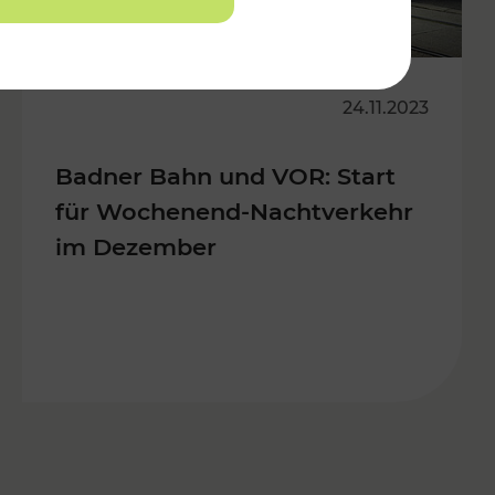
24.11.2023
Badner Bahn und VOR: Start
für Wochenend-Nachtverkehr
im Dezember
s