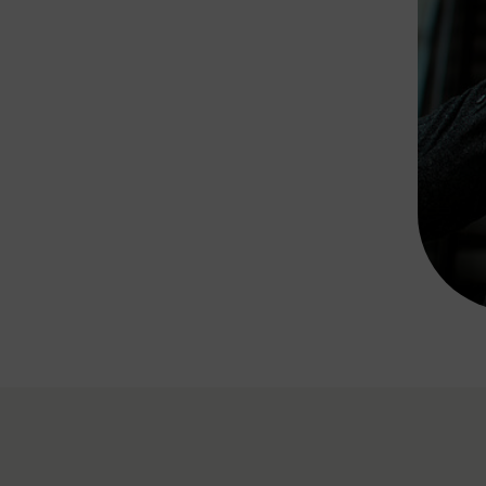
Rad AnachB App
transformatorin
ike+Ride
eBusse in der Region
e
ENE STELLEN
Smart Pannonia
Low-Carb-Mobility
Clean Mobility
ELDUNGEN
CHNEN
DOMINO
MUST
auto.Ready
BEFAHRBAR