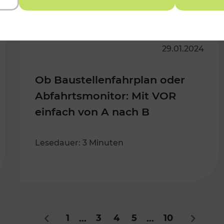
29.01.2024
Ob Baustellenfahrplan oder
Abfahrtsmonitor: Mit VOR
einfach von A nach B
Lesedauer: 3 Minuten
1
3
4
5
10
...
...
Zurück
Nächste