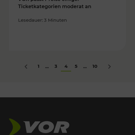
Ticketkategorien moderat an
Lesedauer: 3 Minuten
1
3
4
5
10
...
...
Zurück
Nächstes