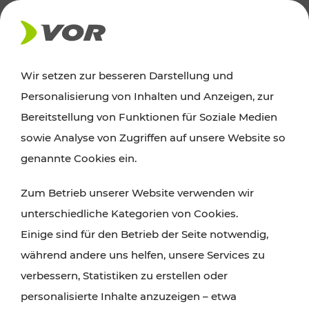
AKTUELLES
Wir setzen zur besseren Darstellung und
Personalisierung von Inhalten und Anzeigen, zur
News
Bereitstellung von Funktionen für Soziale Medien
sowie Analyse von Zugriffen auf unsere Website so
Alle wichtigen Meldungen zu Fahrplanänderungen,
genannte Cookies ein.
Verkehrsmeldungen oder aktuellen Projekten
Zum Betrieb unserer Website verwenden wir
finden Sie hier im Überblick.
unterschiedliche Kategorien von Cookies.
Einige sind für den Betrieb der Seite notwendig,
während andere uns helfen, unsere Services zu
verbessern, Statistiken zu erstellen oder
personalisierte Inhalte anzuzeigen – etwa