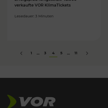
verkaufte VOR KlimaTickets
Lesedauer: 3 Minuten
1
3
4
5
11
...
...
Zurück
Nächstes