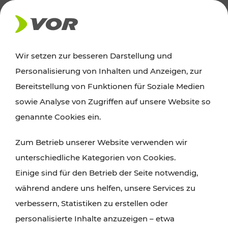
AKTUELLES
Wir setzen zur besseren Darstellung und
Personalisierung von Inhalten und Anzeigen, zur
News
Bereitstellung von Funktionen für Soziale Medien
sowie Analyse von Zugriffen auf unsere Website so
Alle wichtigen Meldungen zu Fahrplanänderungen,
genannte Cookies ein.
Verkehrsmeldungen oder aktuellen Projekten
Zum Betrieb unserer Website verwenden wir
finden Sie hier im Überblick.
unterschiedliche Kategorien von Cookies.
Einige sind für den Betrieb der Seite notwendig,
während andere uns helfen, unsere Services zu
verbessern, Statistiken zu erstellen oder
personalisierte Inhalte anzuzeigen – etwa