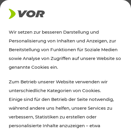
AKTUELLES
Wir setzen zur besseren Darstellung und
Personalisierung von Inhalten und Anzeigen, zur
News
Bereitstellung von Funktionen für Soziale Medien
sowie Analyse von Zugriffen auf unsere Website so
Alle wichtigen Meldungen zu Fahrplanänderungen,
genannte Cookies ein.
Verkehrsmeldungen oder aktuellen Projekten
Zum Betrieb unserer Website verwenden wir
finden Sie hier im Überblick.
unterschiedliche Kategorien von Cookies.
Einige sind für den Betrieb der Seite notwendig,
während andere uns helfen, unsere Services zu
verbessern, Statistiken zu erstellen oder
personalisierte Inhalte anzuzeigen – etwa