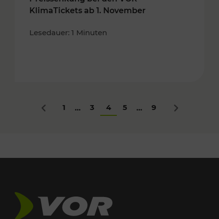
KlimaTickets ab 1. November
Lesedauer: 1 Minuten
1
3
4
5
9
...
...
Zurück
Nächstes