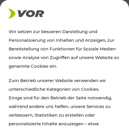
AKTUELLES
Wir setzen zur besseren Darstellung und
Personalisierung von Inhalten und Anzeigen, zur
News
Bereitstellung von Funktionen für Soziale Medien
sowie Analyse von Zugriffen auf unsere Website so
Alle wichtigen Meldungen zu Fahrplanänderungen,
genannte Cookies ein.
Verkehrsmeldungen oder aktuellen Projekten
Zum Betrieb unserer Website verwenden wir
finden Sie hier im Überblick.
unterschiedliche Kategorien von Cookies.
Einige sind für den Betrieb der Seite notwendig,
während andere uns helfen, unsere Services zu
verbessern, Statistiken zu erstellen oder
personalisierte Inhalte anzuzeigen – etwa