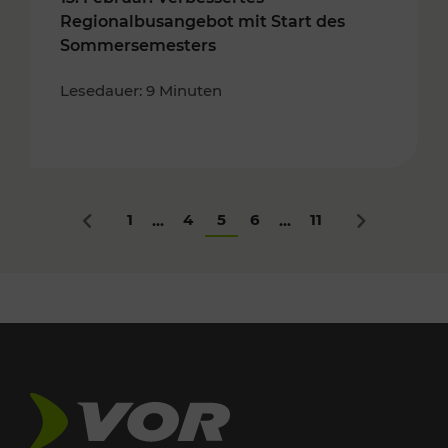
Regionalbusangebot mit Start des
Sommersemesters
Lesedauer: 9 Minuten
1
4
5
6
11
...
...
Zurück
Nächstes