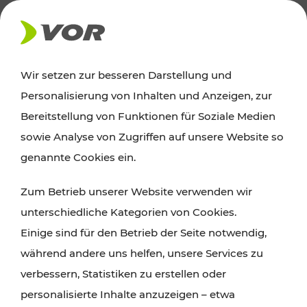
AKTUELLES
Wir setzen zur besseren Darstellung und
Personalisierung von Inhalten und Anzeigen, zur
News
Bereitstellung von Funktionen für Soziale Medien
sowie Analyse von Zugriffen auf unsere Website so
Alle wichtigen Meldungen zu Fahrplanänderungen,
genannte Cookies ein.
Verkehrsmeldungen oder aktuellen Projekten
Zum Betrieb unserer Website verwenden wir
finden Sie hier im Überblick.
unterschiedliche Kategorien von Cookies.
Einige sind für den Betrieb der Seite notwendig,
während andere uns helfen, unsere Services zu
verbessern, Statistiken zu erstellen oder
personalisierte Inhalte anzuzeigen – etwa