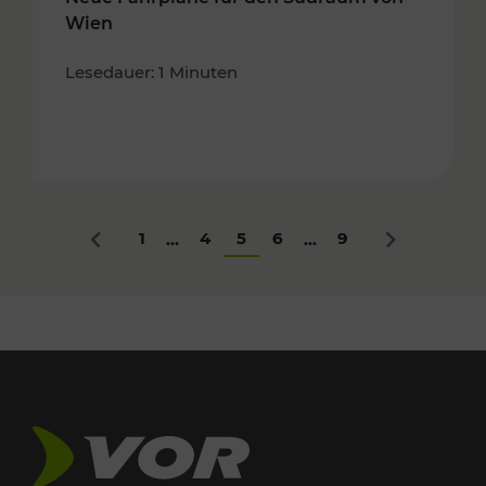
Wien
Lesedauer: 1 Minuten
1
4
5
6
9
...
...
Zurück
Nächstes