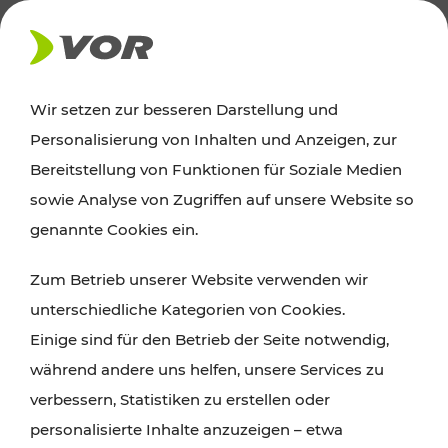
AKTUELLES
Wir setzen zur besseren Darstellung und
Personalisierung von Inhalten und Anzeigen, zur
News
Bereitstellung von Funktionen für Soziale Medien
sowie Analyse von Zugriffen auf unsere Website so
Alle wichtigen Meldungen zu Fahrplanänderungen,
genannte Cookies ein.
Verkehrsmeldungen oder aktuellen Projekten
Zum Betrieb unserer Website verwenden wir
finden Sie hier im Überblick.
unterschiedliche Kategorien von Cookies.
Einige sind für den Betrieb der Seite notwendig,
während andere uns helfen, unsere Services zu
verbessern, Statistiken zu erstellen oder
personalisierte Inhalte anzuzeigen – etwa