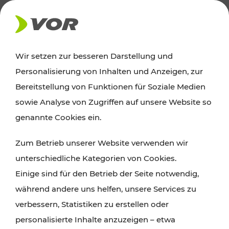
AKTUELLES
Wir setzen zur besseren Darstellung und
Personalisierung von Inhalten und Anzeigen, zur
News
Bereitstellung von Funktionen für Soziale Medien
sowie Analyse von Zugriffen auf unsere Website so
Alle wichtigen Meldungen zu Fahrplanänderungen,
genannte Cookies ein.
Verkehrsmeldungen oder aktuellen Projekten
Zum Betrieb unserer Website verwenden wir
finden Sie hier im Überblick.
unterschiedliche Kategorien von Cookies.
Einige sind für den Betrieb der Seite notwendig,
während andere uns helfen, unsere Services zu
verbessern, Statistiken zu erstellen oder
personalisierte Inhalte anzuzeigen – etwa