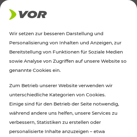
AKTUELLES
Wir setzen zur besseren Darstellung und
Personalisierung von Inhalten und Anzeigen, zur
News
Bereitstellung von Funktionen für Soziale Medien
sowie Analyse von Zugriffen auf unsere Website so
Alle wichtigen Meldungen zu Fahrplanänderungen,
genannte Cookies ein.
Verkehrsmeldungen oder aktuellen Projekten
Zum Betrieb unserer Website verwenden wir
finden Sie hier im Überblick.
unterschiedliche Kategorien von Cookies.
Einige sind für den Betrieb der Seite notwendig,
während andere uns helfen, unsere Services zu
verbessern, Statistiken zu erstellen oder
personalisierte Inhalte anzuzeigen – etwa