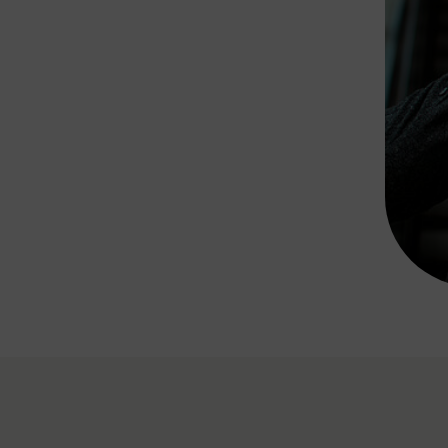
Rad AnachB App
transformatorin
ike+Ride
eBusse in der Region
e
ENE STELLEN
Smart Pannonia
Low-Carb-Mobility
Clean Mobility
ELDUNGEN
CHNEN
DOMINO
MUST
auto.Ready
BEFAHRBAR