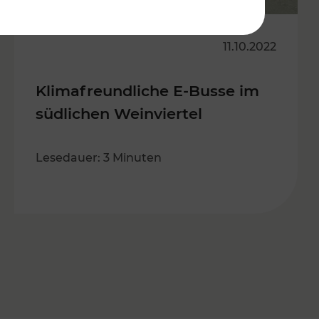
11.10.2022
Klimafreundliche E-Busse im
südlichen Weinviertel
Lesedauer: 3 Minuten
s