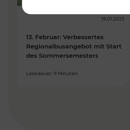
19.01.2023
13. Februar: Verbessertes
Regionalbusangebot mit Start
des Sommersemesters
Lesedauer: 9 Minuten