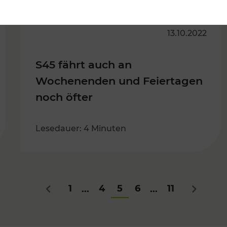
13.10.2022
S45 fährt auch an
Wochenenden und Feiertagen
noch öfter
Lesedauer: 4 Minuten
1
4
5
6
11
...
...
Zurück
Nächste