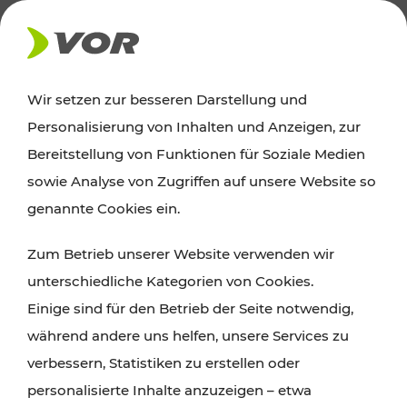
AKTUELLES
Wir setzen zur besseren Darstellung und
Personalisierung von Inhalten und Anzeigen, zur
News
Bereitstellung von Funktionen für Soziale Medien
sowie Analyse von Zugriffen auf unsere Website so
Alle wichtigen Meldungen zu Fahrplanänderungen,
genannte Cookies ein.
Verkehrsmeldungen oder aktuellen Projekten
Zum Betrieb unserer Website verwenden wir
finden Sie hier im Überblick.
unterschiedliche Kategorien von Cookies.
Einige sind für den Betrieb der Seite notwendig,
während andere uns helfen, unsere Services zu
verbessern, Statistiken zu erstellen oder
personalisierte Inhalte anzuzeigen – etwa