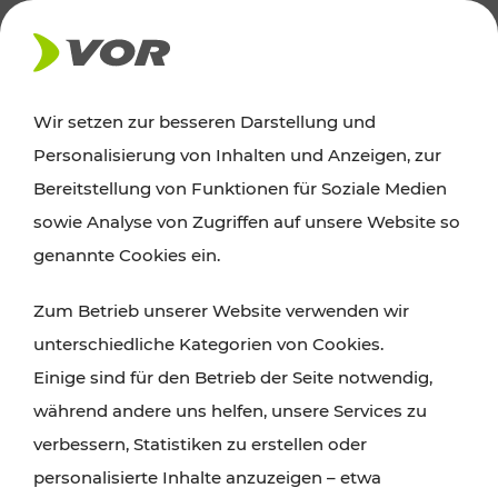
AKTUELLES
Wir setzen zur besseren Darstellung und
Personalisierung von Inhalten und Anzeigen, zur
News
Bereitstellung von Funktionen für Soziale Medien
sowie Analyse von Zugriffen auf unsere Website so
Alle wichtigen Meldungen zu Fahrplanänderungen,
genannte Cookies ein.
Verkehrsmeldungen oder aktuellen Projekten
Zum Betrieb unserer Website verwenden wir
finden Sie hier im Überblick.
unterschiedliche Kategorien von Cookies.
Einige sind für den Betrieb der Seite notwendig,
während andere uns helfen, unsere Services zu
verbessern, Statistiken zu erstellen oder
personalisierte Inhalte anzuzeigen – etwa