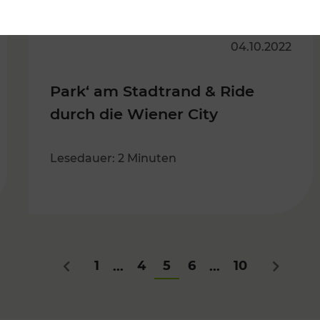
04.10.2022
Park‘ am Stadtrand & Ride
durch die Wiener City
Lesedauer: 2 Minuten
1
4
5
6
10
...
...
Zurück
Nächste