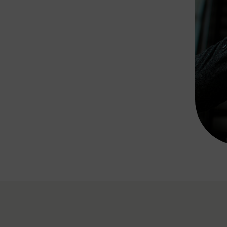
Rad AnachB App
transformatorin
ike+Ride
eBusse in der Region
e
ENE STELLEN
Smart Pannonia
Low-Carb-Mobility
Clean Mobility
ELDUNGEN
CHNEN
DOMINO
MUST
auto.Ready
BEFAHRBAR