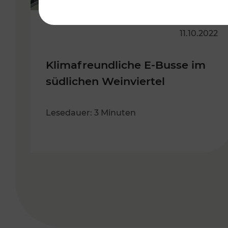
11.10.2022
Klimafreundliche E-Busse im
südlichen Weinviertel
Lesedauer: 3 Minuten