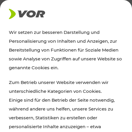
AKTUELLES
Wir setzen zur besseren Darstellung und
Personalisierung von Inhalten und Anzeigen, zur
News
Bereitstellung von Funktionen für Soziale Medien
sowie Analyse von Zugriffen auf unsere Website so
Alle wichtigen Meldungen zu Fahrplanänderungen,
genannte Cookies ein.
Verkehrsmeldungen oder aktuellen Projekten
Zum Betrieb unserer Website verwenden wir
finden Sie hier im Überblick.
unterschiedliche Kategorien von Cookies.
Einige sind für den Betrieb der Seite notwendig,
während andere uns helfen, unsere Services zu
verbessern, Statistiken zu erstellen oder
personalisierte Inhalte anzuzeigen – etwa