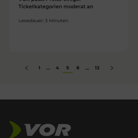
Ticketkategorien moderat an
Lesedauer: 3 Minuten
1
4
5
6
12
...
...
Zurück
Nächstes