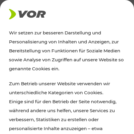
AKTUELLES
Wir setzen zur besseren Darstellung und
Personalisierung von Inhalten und Anzeigen, zur
News
Bereitstellung von Funktionen für Soziale Medien
sowie Analyse von Zugriffen auf unsere Website so
Alle wichtigen Meldungen zu Fahrplanänderungen,
genannte Cookies ein.
Verkehrsmeldungen oder aktuellen Projekten
Zum Betrieb unserer Website verwenden wir
finden Sie hier im Überblick.
unterschiedliche Kategorien von Cookies.
Einige sind für den Betrieb der Seite notwendig,
während andere uns helfen, unsere Services zu
verbessern, Statistiken zu erstellen oder
personalisierte Inhalte anzuzeigen – etwa